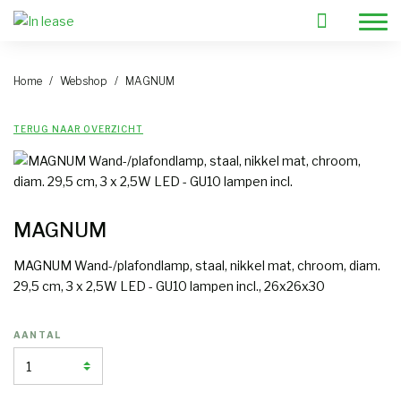
Home
Webshop
MAGNUM
Kies jouw meubelen
TERUG NAAR OVERZICHT
Hulp nodig?
Huurformules
VIP rental
MAGNUM
Contact
MAGNUM Wand-/plafondlamp, staal, nikkel mat, chroom, diam.
Prijzen
29,5 cm, 3 x 2,5W LED - GU10 lampen incl., 26x26x30
Blog
Waarom meubels huren
AANTAL
FAQ
Over ons