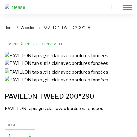
Home
Webshop
PAVILLON TWEED 200*290
Choisissez vos meubles
REVENIR À UNE VUE D'ENSEMBLE
Besoin d'aide?
Des projets de location?
location VIP
Contact
Prix
PAVILLON TWEED 200*290
Blog
PAVILLON tapis gris clair avec bordures foncées
Pourquoi louer des meubles
FAQ
TOTAL
A propos de nous