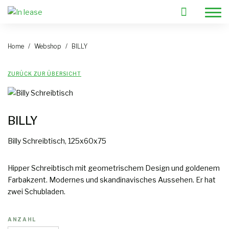
Home
Webshop
BILLY
Wählen Sie Ihre Möbel
ZURÜCK ZUR ÜBERSICHT
Brauchen Sie Hilfe?
Mietpläne?
VIP-Vermietung
BILLY
Kontakt
Billy Schreibtisch, 125x60x75
Preise
Hipper Schreibtisch mit geometrischem Design und goldenem
Blog
Farbakzent. Modernes und skandinavisches Aussehen. Er hat
Warum Möbel mieten
zwei Schubladen.
FAQ
ANZAHL
Über uns