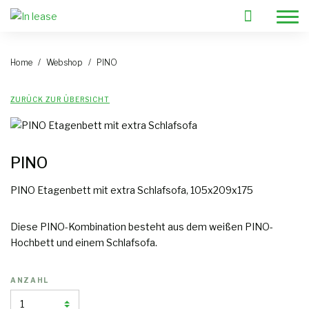
Home
Webshop
PINO
Wählen Sie Ihre Möbel
ZURÜCK ZUR ÜBERSICHT
Brauchen Sie Hilfe?
Mietpläne?
VIP-Vermietung
PINO
Kontakt
PINO Etagenbett mit extra Schlafsofa, 105x209x175
Preise
Diese PINO-Kombination besteht aus dem weißen PINO-
Blog
Hochbett und einem Schlafsofa.
Warum Möbel mieten
FAQ
ANZAHL
Über uns