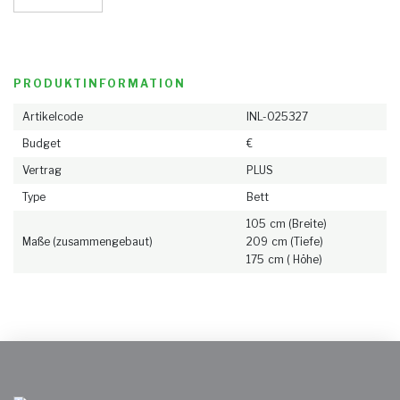
Bewertungen
NL
DE
EN
FR
PRODUKTINFORMATION
Artikelcode
INL-025327
Budget
€
Vertrag
PLUS
Type
Bett
105 cm (Breite)
Maße (zusammengebaut)
209 cm (Tiefe)
175 cm ( Höhe)